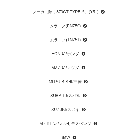
フーガ（除く370GT TYPE-S）(Y51)
ムラ－ノ(PNZ50)
ムラ－ノ(TNZ51)
HONDA/ホンダ
MAZDA/マツダ
MITSUBISHI/三菱
SUBARU/スバル
SUZUKI/スズキ
M・BENZ/メルセデスベンツ
BMW