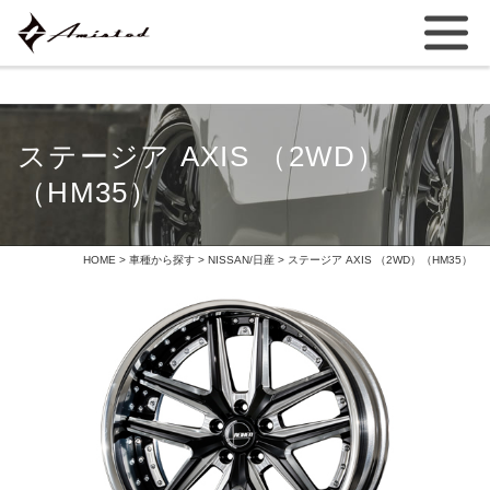
ステージア AXIS （2WD）
（HM35）
HOME
>
車種から探す
>
NISSAN/日産
> ステージア AXIS （2WD）（HM35）