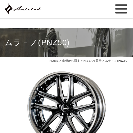
ムラ－ノ(PNZ50)
HOME
>
車種から探す
>
NISSAN/日産
> ムラ－ノ(PNZ50)