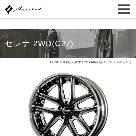
セレナ 2WD(C27)
HOME
>
車種から探す
>
NISSAN/日産
> セレナ 2WD(C27)