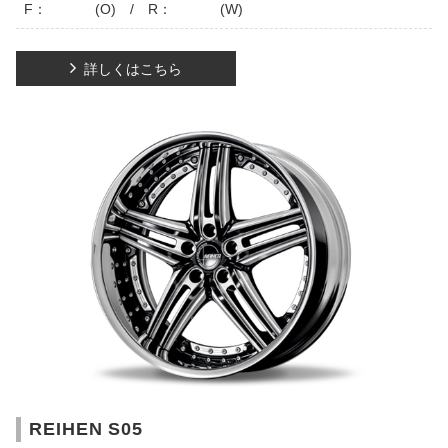
F： (O) / R： (W)
詳しくはこちら
REIHEN S05