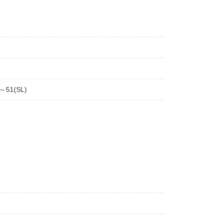
～51(SL)