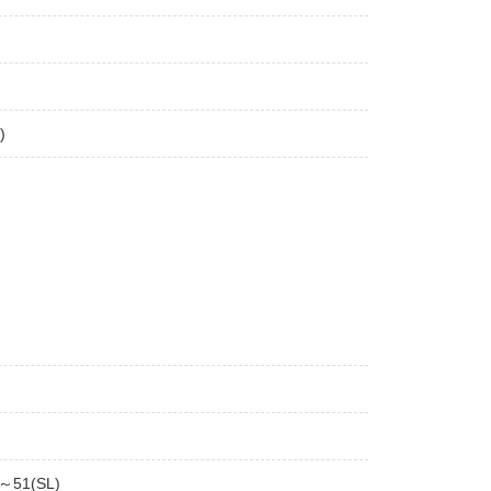
)
～51(SL)