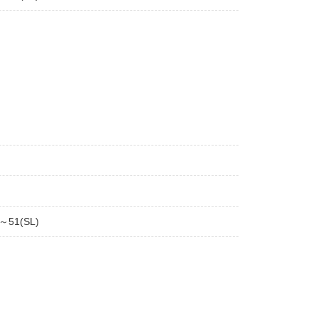
～51(SL)