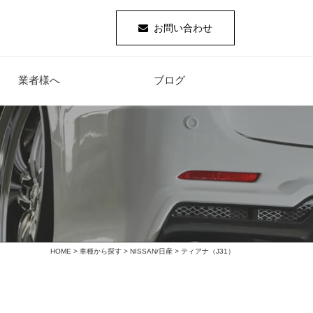
お問い合わせ
業者様へ
ブログ
HOME
>
車種から探す
>
NISSAN/日産
> ティアナ（J31）