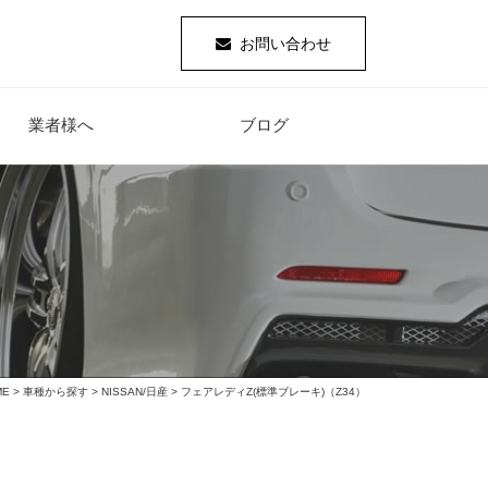
お問い合わせ
業者様へ
ブログ
ME
>
車種から探す
>
NISSAN/日産
> フェアレディZ(標準ブレーキ)（Z34）