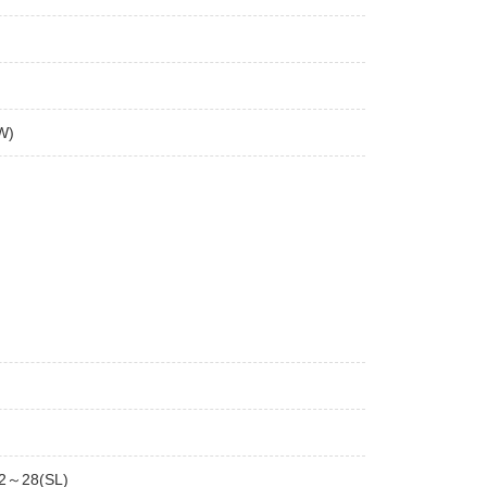
W)
2～28(SL)