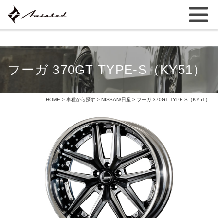
フーガ 370GT TYPE-S（KY51）
HOME
>
車種から探す
>
NISSAN/日産
> フーガ 370GT TYPE-S（KY51）