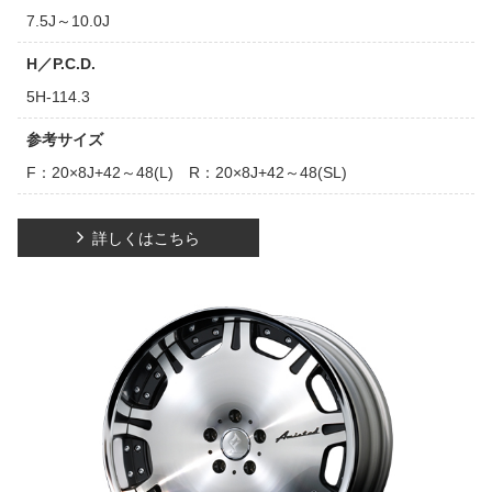
7.5J～10.0J
H／P.C.D.
5H-114.3
参考サイズ
F：20×8J+42～48(L) R：20×8J+42～48(SL)
詳しくはこちら