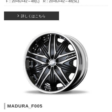
F：20×8J+42～48(L) R：20×8J+42～48(SL)
詳しくはこちら
MADURA_F005