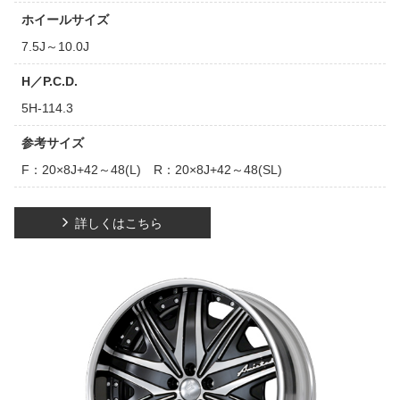
ホイールサイズ
7.5J～10.0J
H／P.C.D.
5H-114.3
参考サイズ
F：20×8J+42～48(L) R：20×8J+42～48(SL)
詳しくはこちら