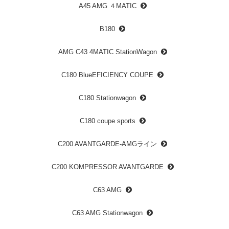
A45 AMG ４MATIC
B180
AMG C43 4MATIC StationWagon
C180 BlueEFICIENCY COUPE
C180 Stationwagon
C180 coupe sports
C200 AVANTGARDE-AMGライン
C200 KOMPRESSOR AVANTGARDE
C63 AMG
C63 AMG Stationwagon