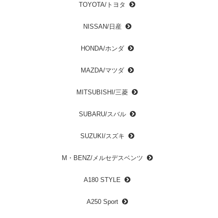
TOYOTA/トヨタ
NISSAN/日産
HONDA/ホンダ
MAZDA/マツダ
MITSUBISHI/三菱
SUBARU/スバル
SUZUKI/スズキ
M・BENZ/メルセデスベンツ
A180 STYLE
A250 Sport