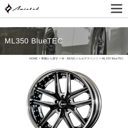
ML350 BlueTEC
HOME
>
車種から探す
>
M・BENZ/メルセデスベンツ
> ML350 BlueTEC