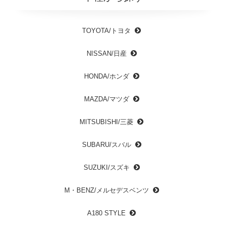
TOYOTA/トヨタ
NISSAN/日産
HONDA/ホンダ
MAZDA/マツダ
MITSUBISHI/三菱
SUBARU/スバル
SUZUKI/スズキ
M・BENZ/メルセデスベンツ
A180 STYLE