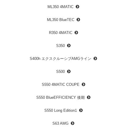
ML350 4MATIC
ML350 BlueTEC
R350 4MATIC
S350
S400h エクスクルーシブAMGライン
S500
S550 4MATIC COUPE
S550 BlueEFFICIENCY 後期
S550 Long Edition1
S63 AMG