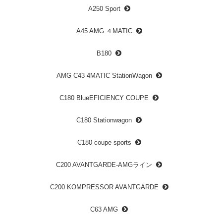
A250 Sport
A45 AMG ４MATIC
B180
AMG C43 4MATIC StationWagon
C180 BlueEFICIENCY COUPE
C180 Stationwagon
C180 coupe sports
C200 AVANTGARDE-AMGライン
C200 KOMPRESSOR AVANTGARDE
C63 AMG