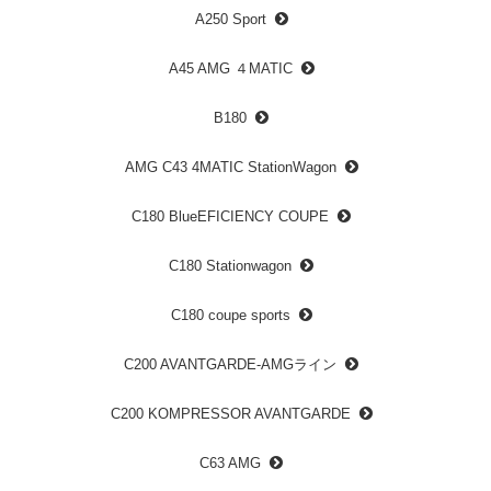
A250 Sport
A45 AMG ４MATIC
B180
AMG C43 4MATIC StationWagon
C180 BlueEFICIENCY COUPE
C180 Stationwagon
C180 coupe sports
C200 AVANTGARDE-AMGライン
C200 KOMPRESSOR AVANTGARDE
C63 AMG