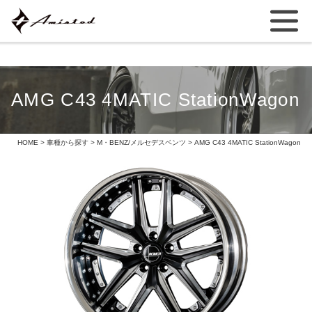
AMG C43 4MATIC StationWagon
HOME
>
車種から探す
>
M・BENZ/メルセデスベンツ
> AMG C43 4MATIC StationWagon