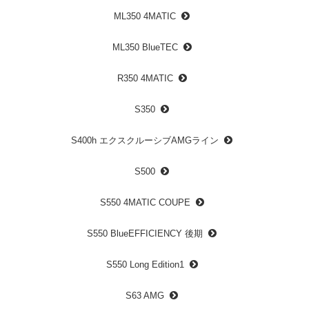
ML350 4MATIC
ML350 BlueTEC
R350 4MATIC
S350
S400h エクスクルーシブAMGライン
S500
S550 4MATIC COUPE
S550 BlueEFFICIENCY 後期
S550 Long Edition1
S63 AMG