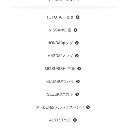
TOYOTA/トヨタ
NISSAN/日産
HONDA/ホンダ
MAZDA/マツダ
MITSUBISHI/三菱
SUBARU/スバル
SUZUKI/スズキ
M・BENZ/メルセデスベンツ
A180 STYLE