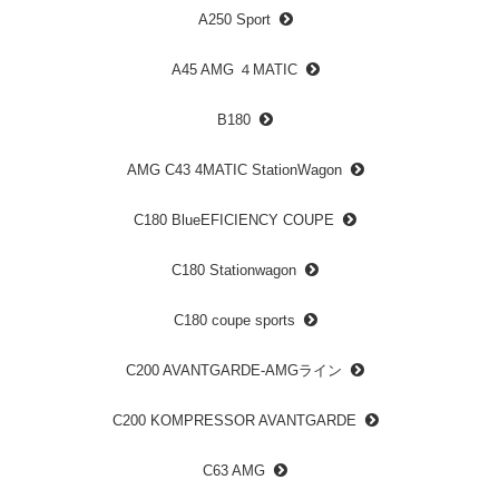
A250 Sport
A45 AMG ４MATIC
B180
AMG C43 4MATIC StationWagon
C180 BlueEFICIENCY COUPE
C180 Stationwagon
C180 coupe sports
C200 AVANTGARDE-AMGライン
C200 KOMPRESSOR AVANTGARDE
C63 AMG