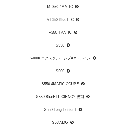
ML350 4MATIC
ML350 BlueTEC
R350 4MATIC
S350
S400h エクスクルーシブAMGライン
S500
S550 4MATIC COUPE
S550 BlueEFFICIENCY 後期
S550 Long Edition1
S63 AMG