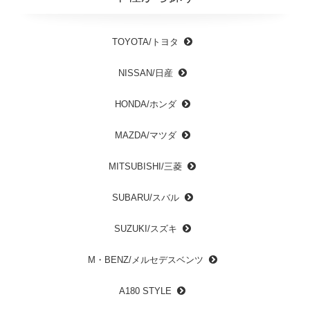
TOYOTA/トヨタ
NISSAN/日産
HONDA/ホンダ
MAZDA/マツダ
MITSUBISHI/三菱
SUBARU/スバル
SUZUKI/スズキ
M・BENZ/メルセデスベンツ
A180 STYLE