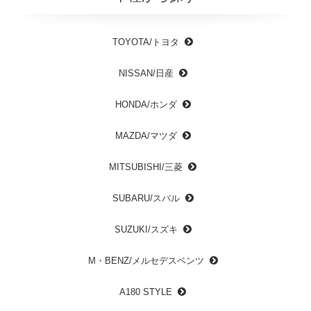
TOYOTA/トヨタ
NISSAN/日産
HONDA/ホンダ
MAZDA/マツダ
MITSUBISHI/三菱
SUBARU/スバル
SUZUKI/スズキ
M・BENZ/メルセデスベンツ
A180 STYLE