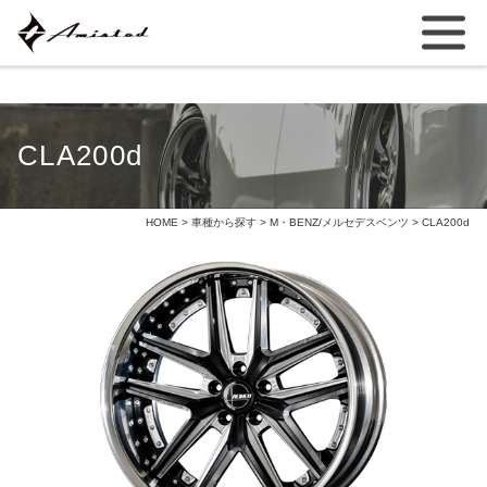
CLA200d
HOME
>
車種から探す
>
M・BENZ/メルセデスベンツ
> CLA200d