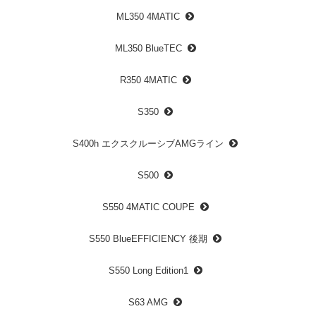
ML350 4MATIC
ML350 BlueTEC
R350 4MATIC
S350
S400h エクスクルーシブAMGライン
S500
S550 4MATIC COUPE
S550 BlueEFFICIENCY 後期
S550 Long Edition1
S63 AMG