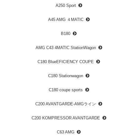
A250 Sport
A45 AMG ４MATIC
B180
AMG C43 4MATIC StationWagon
C180 BlueEFICIENCY COUPE
C180 Stationwagon
C180 coupe sports
C200 AVANTGARDE-AMGライン
C200 KOMPRESSOR AVANTGARDE
C63 AMG