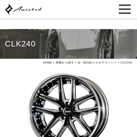
CLK240
HOME
>
車種から探す
>
M・BENZ/メルセデスベンツ
> CLK240