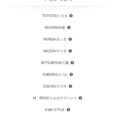
TOYOTA/トヨタ
NISSAN/日産
HONDA/ホンダ
MAZDA/マツダ
MITSUBISHI/三菱
SUBARU/スバル
SUZUKI/スズキ
M・BENZ/メルセデスベンツ
A180 STYLE