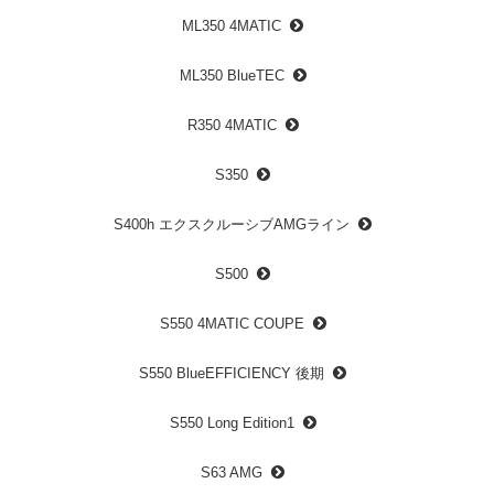
ML350 4MATIC
ML350 BlueTEC
R350 4MATIC
S350
S400h エクスクルーシブAMGライン
S500
S550 4MATIC COUPE
S550 BlueEFFICIENCY 後期
S550 Long Edition1
S63 AMG