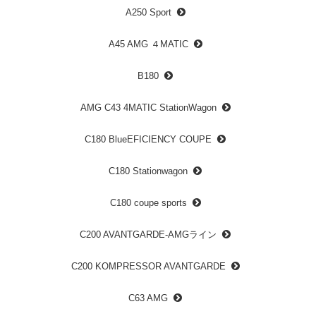
A250 Sport
A45 AMG ４MATIC
B180
AMG C43 4MATIC StationWagon
C180 BlueEFICIENCY COUPE
C180 Stationwagon
C180 coupe sports
C200 AVANTGARDE-AMGライン
C200 KOMPRESSOR AVANTGARDE
C63 AMG