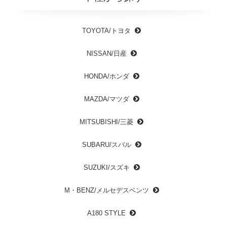
TOYOTA/トヨタ
NISSAN/日産
HONDA/ホンダ
MAZDA/マツダ
MITSUBISHI/三菱
SUBARU/スバル
SUZUKI/スズキ
M・BENZ/メルセデスベンツ
A180 STYLE