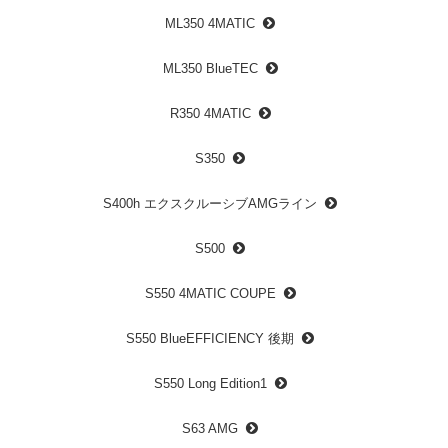
ML350 4MATIC
ML350 BlueTEC
R350 4MATIC
S350
S400h エクスクルーシブAMGライン
S500
S550 4MATIC COUPE
S550 BlueEFFICIENCY 後期
S550 Long Edition1
S63 AMG