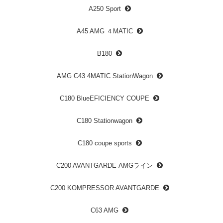
A250 Sport
A45 AMG ４MATIC
B180
AMG C43 4MATIC StationWagon
C180 BlueEFICIENCY COUPE
C180 Stationwagon
C180 coupe sports
C200 AVANTGARDE-AMGライン
C200 KOMPRESSOR AVANTGARDE
C63 AMG