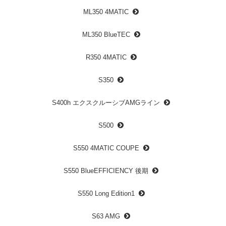
ML350 4MATIC
ML350 BlueTEC
R350 4MATIC
S350
S400h エクスクルーシブAMGライン
S500
S550 4MATIC COUPE
S550 BlueEFFICIENCY 後期
S550 Long Edition1
S63 AMG