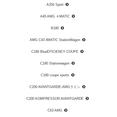
A250 Sport
A45 AMG ４MATIC
B180
AMG C43 4MATIC StationWagon
C180 BlueEFICIENCY COUPE
C180 Stationwagon
C180 coupe sports
C200 AVANTGARDE-AMGライン
C200 KOMPRESSOR AVANTGARDE
C63 AMG