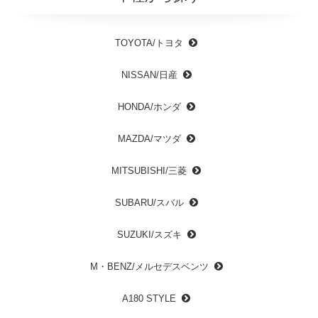
TOYOTA/トヨタ
NISSAN/日産
HONDA/ホンダ
MAZDA/マツダ
MITSUBISHI/三菱
SUBARU/スバル
SUZUKI/スズキ
M・BENZ/メルセデスベンツ
A180 STYLE