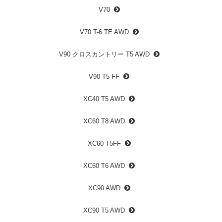
V70
V70 T-6 TE AWD
V90 クロスカントリー T5 AWD
V90 T5 FF
XC40 T5 AWD
XC60 T8 AWD
XC60 T5FF
XC60 T6 AWD
XC90 AWD
XC90 T5 AWD