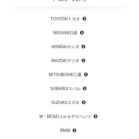
TOYOTA/トヨタ
NISSAN/日産
HONDA/ホンダ
MAZDA/マツダ
MITSUBISHI/三菱
SUBARU/スバル
SUZUKI/スズキ
M・BENZ/メルセデスベンツ
BMW