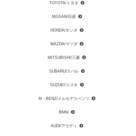
TOYOTA/トヨタ
NISSAN/日産
HONDA/ホンダ
MAZDA/マツダ
MITSUBISHI/三菱
SUBARU/スバル
SUZUKI/スズキ
M・BENZ/メルセデスベンツ
BMW
AUDI/アウディ