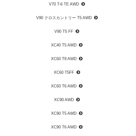
V70 T-6 TE AWD
V90 クロスカントリー T5 AWD
V90 T5 FF
XC40 T5 AWD
XC60 T8 AWD
XC60 T5FF
XC60 T6 AWD
XC90 AWD
XC90 T5 AWD
XC90 T6 AWD