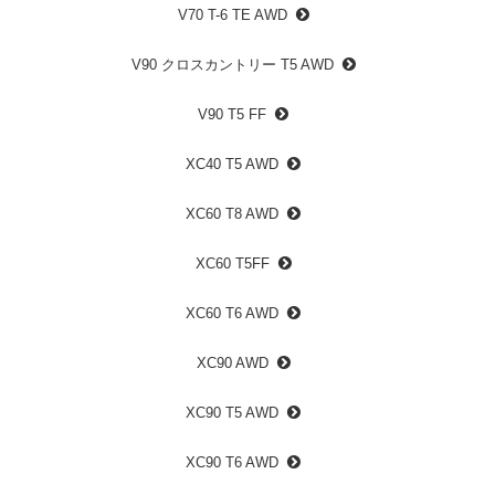
V70 T-6 TE AWD
V90 クロスカントリー T5 AWD
V90 T5 FF
XC40 T5 AWD
XC60 T8 AWD
XC60 T5FF
XC60 T6 AWD
XC90 AWD
XC90 T5 AWD
XC90 T6 AWD