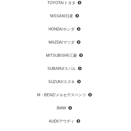
TOYOTA/トヨタ
NISSAN/日産
HONDA/ホンダ
MAZDA/マツダ
MITSUBISHI/三菱
SUBARU/スバル
SUZUKI/スズキ
M・BENZ/メルセデスベンツ
BMW
AUDI/アウディ