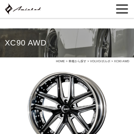
XC90 AWD
HOME
>
車種から探す
>
VOLVO/ボルボ
> XC90 AWD