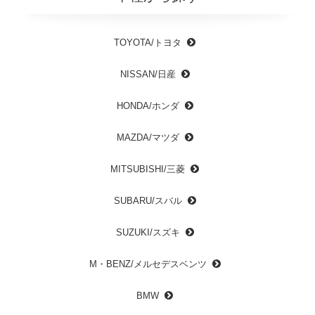
TOYOTA/トヨタ
NISSAN/日産
HONDA/ホンダ
MAZDA/マツダ
MITSUBISHI/三菱
SUBARU/スバル
SUZUKI/スズキ
M・BENZ/メルセデスベンツ
BMW