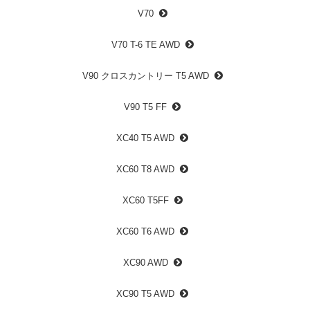
V70
V70 T-6 TE AWD
V90 クロスカントリー T5 AWD
V90 T5 FF
XC40 T5 AWD
XC60 T8 AWD
XC60 T5FF
XC60 T6 AWD
XC90 AWD
XC90 T5 AWD