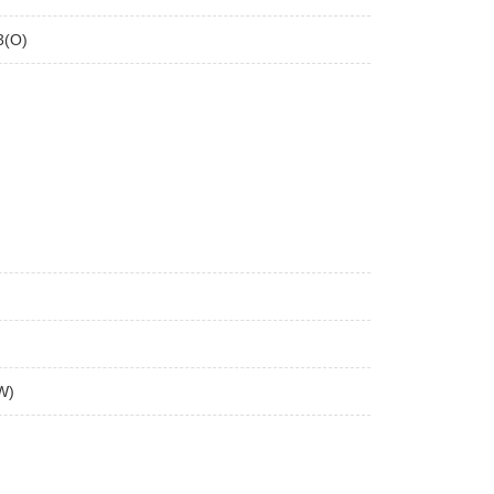
3(O)
W)