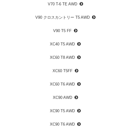
V70 T-6 TE AWD
V90 クロスカントリー T5 AWD
V90 T5 FF
XC40 T5 AWD
XC60 T8 AWD
XC60 T5FF
XC60 T6 AWD
XC90 AWD
XC90 T5 AWD
XC90 T6 AWD