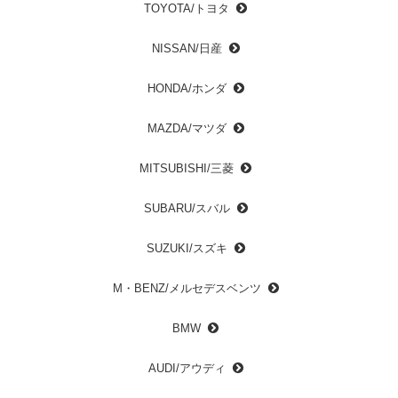
TOYOTA/トヨタ
NISSAN/日産
HONDA/ホンダ
MAZDA/マツダ
MITSUBISHI/三菱
SUBARU/スバル
SUZUKI/スズキ
M・BENZ/メルセデスベンツ
BMW
AUDI/アウディ