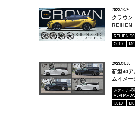
2023/10/26
クラウン
REIHEN
REIHEN S
C010
M0
2023/09/15
新型40
ムイメー
メディア掲
ALPHARD/
C010
M0