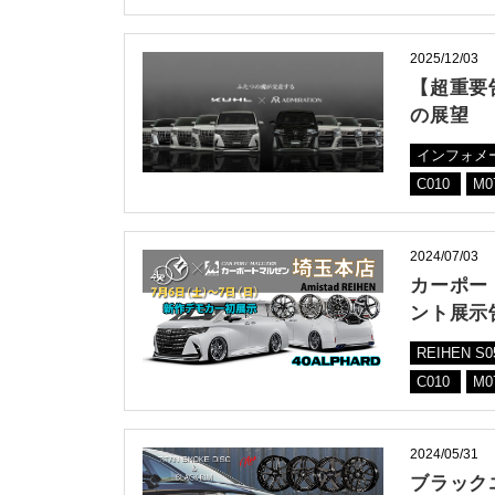
2025/12/03
【超重要告
の展望
インフォメ
C010
M0
2024/07/03
カーポー
ント展示
REIHEN S
C010
M0
2024/05/31
ブラック