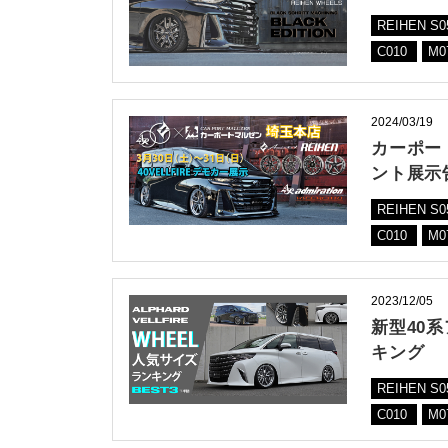
REIHEN S
C010
M0
2024/03/19
カーポー
ント展示
REIHEN S
C010
M0
2023/12/05
新型40
キング
REIHEN S
C010
M0