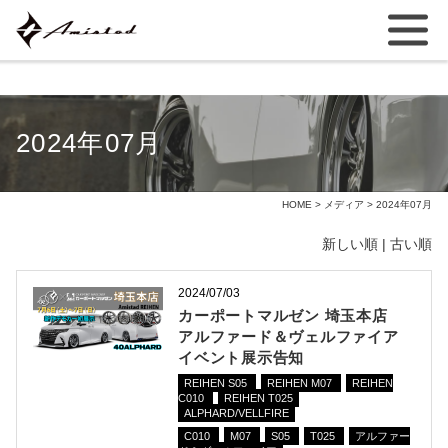
2024年07月
HOME
>
メディア
> 2024年07月
新しい順 |
古い順
2024/07/03
カーポートマルゼン 埼玉本店
アルファード＆ヴェルファイア
イベント展示告知
REIHEN S05
REIHEN M07
REIHEN
C010
REIHEN T025
ALPHARD/VELLFIRE
C010
M07
S05
T025
アルファー