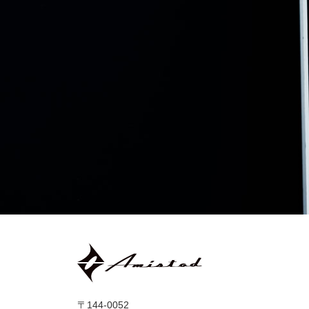
〒144-0052