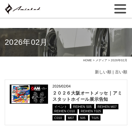
2026年02月
HOME
>
メディア
> 2026年02月
新しい順 |
古い順
2026/02/04
２０２６大阪オートメッセ｜アミ
スタットホイール展示告知
イベント
REIHEN S05
REIHEN M07
REIHEN C010
REIHEN T025
C010
M07
S05
T025