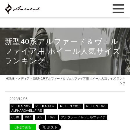
新型40系アルファード＆ヴェル
ファイア用 ホイール人気サイズ
ランキング
HOME
>
メディア
> 新型40系アルファード＆ヴェルファイア用 ホイール人気サイズ ランキ
ング
2023/12/05
REIHEN S05
REIHEN M07
REIHEN C010
REIHEN T025
ALPHARD/VELLFIRE
C010
M07
S05
T025
アルファード＆ヴェルファイア
LINEで送る