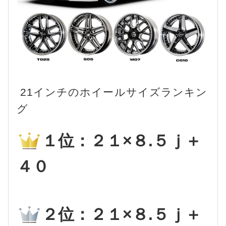
21インチのホイールサイズランキン
グ
１位：２１×８.５ｊ＋
４０
２位：２１×８.５ｊ＋