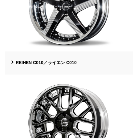
REIHEN C010／ライエン C010