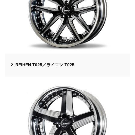
REIHEN T025／ライエン T025