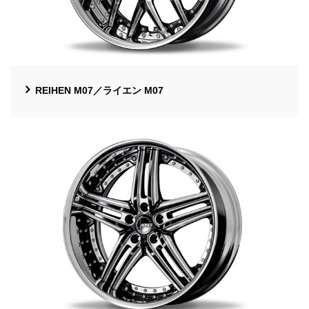
REIHEN M07／ライエン M07