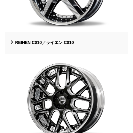
REIHEN C010／ライエン C010