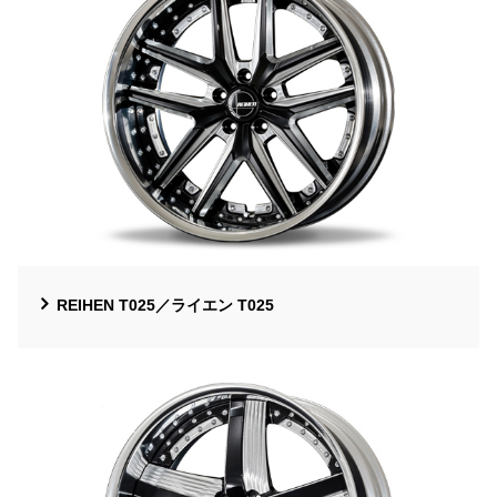
REIHEN T025／ライエン T025