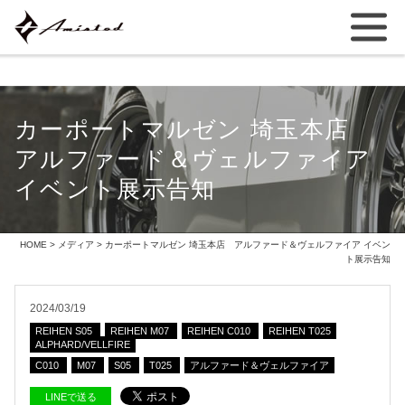
カーポートマルゼン 埼玉本店
アルファード＆ヴェルファイア
イベント展示告知
HOME
>
メディア
> カーポートマルゼン 埼玉本店 アルファード＆ヴェルファイア イベン
ト展示告知
2024/03/19
REIHEN S05
REIHEN M07
REIHEN C010
REIHEN T025
ALPHARD/VELLFIRE
C010
M07
S05
T025
アルファード＆ヴェルファイア
LINEで送る