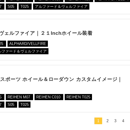
7
S05
T025
アルファード＆ヴェルファイア
系ヴェルファイア｜２１Inchホイール装着
25
ALPHARD/VELLFIRE
ルファード＆ヴェルファイア
 スポーツ ホイール＆ローダウン カスタムイメージ｜
05
REIHEN M07
REIHEN C010
REIHEN T025
7
S05
T025
1
2
3
4