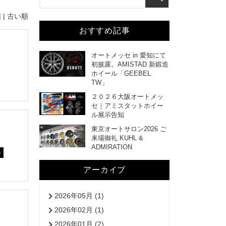
 |
古い順
おすすめ記事
オートメッセ in 愛知にて
初披露。AMISTAD 新鍛造
ホイール「GEEBEL
TW」
２０２６大阪オートメッ
セ｜アミスタットホイー
ル展示告知
東京オートサロン2026 ご
来場御礼 KUHL &
ADMIRATION
5
アーカイブ
2026年05月 (1)
2026年02月 (1)
2026年01月 (2)