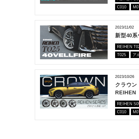
C010
M0
2023/11/02
新型40
REIHEN T0
T025
ア
2023/10/26
クラウン
REIHEN
REIHEN S
C010
M0