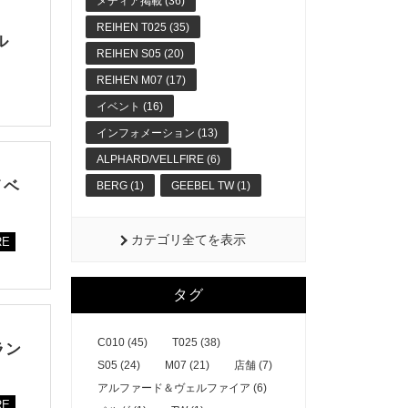
メディア掲載 (36)
REIHEN T025 (35)
ル
REIHEN S05 (20)
REIHEN M07 (17)
イベント (16)
インフォメーション (13)
ALPHARD/VELLFIRE (6)
イベ
BERG (1)
GEEBEL TW (1)
カテゴリ全てを表示
RE
タグ
C010 (45)
T025 (38)
ラン
S05 (24)
M07 (21)
店舗 (7)
アルファード＆ヴェルファイア (6)
RE