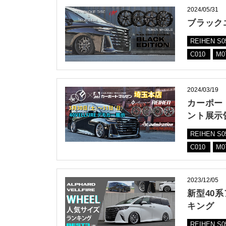
2024/05/31
ブラック
REIHEN S
C010
M0
2024/03/19
カーポー
ント展示
REIHEN S
C010
M0
2023/12/05
新型40
キング
REIHEN S