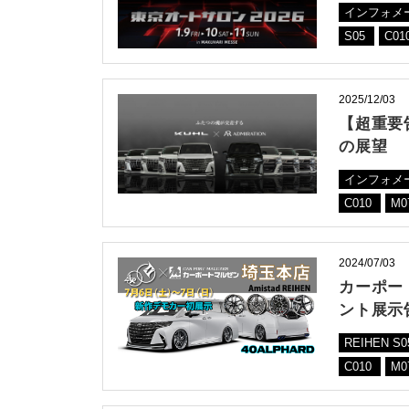
インフォメ
S05
C01
2025/12/03
【超重要告
の展望
インフォメ
C010
M0
2024/07/03
カーポー
ント展示
REIHEN S
C010
M0