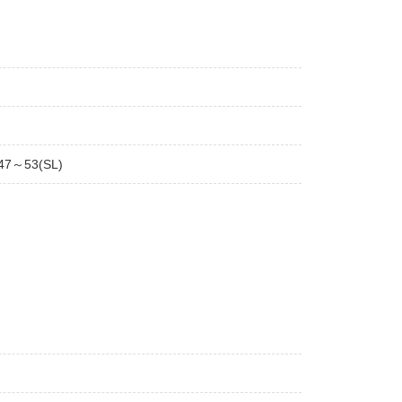
47～53(SL)