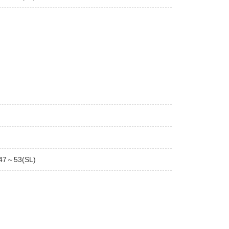
47～53(SL)