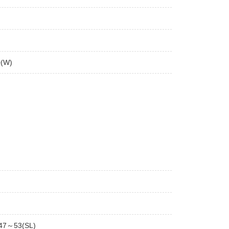
(W)
47～53(SL)