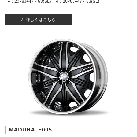
F：20×8J+47～53(SL) R：20×8J+47～53(SL)
詳しくはこちら
MADURA_F005