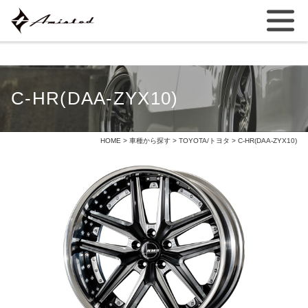
C-HR(DAA-ZYX10)
HOME
>
車種から探す
>
TOYOTA/トヨタ
> C-HR(DAA-ZYX10)