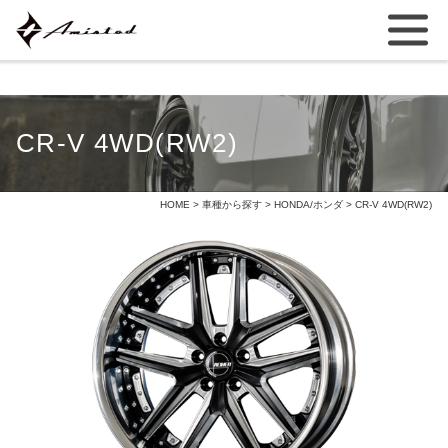
CR-V 4WD(RW2)
HOME
>
車種から探す
>
HONDA/ホンダ
> CR-V 4WD(RW2)