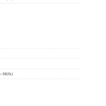
～58(SL)