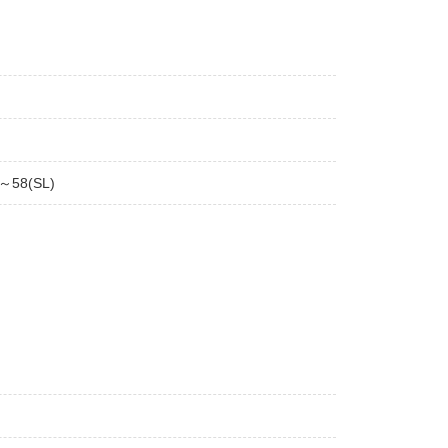
～58(SL)