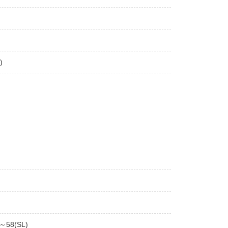
)
～58(SL)