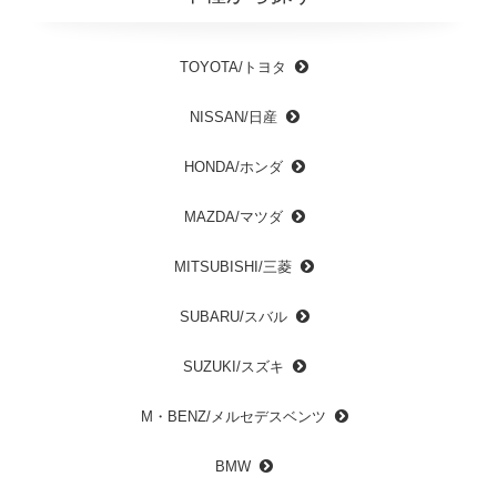
TOYOTA/トヨタ
NISSAN/日産
HONDA/ホンダ
MAZDA/マツダ
MITSUBISHI/三菱
SUBARU/スバル
SUZUKI/スズキ
M・BENZ/メルセデスベンツ
BMW