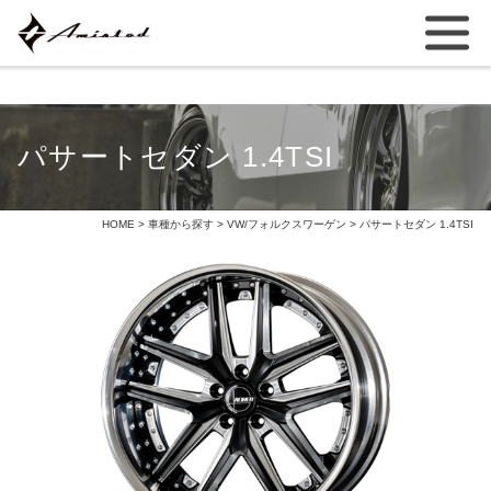
パサートセダン 1.4TSI
HOME
>
車種から探す
>
VW/フォルクスワーゲン
> パサートセダン 1.4TSI