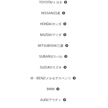
TOYOTA/トヨタ
NISSAN/日産
HONDA/ホンダ
MAZDA/マツダ
MITSUBISHI/三菱
SUBARU/スバル
SUZUKI/スズキ
M・BENZ/メルセデスベンツ
BMW
AUDI/アウディ