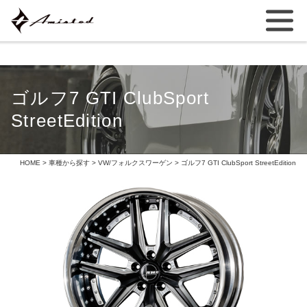
ゴルフ7 GTI ClubSport
StreetEdition
HOME
>
車種から探す
>
VW/フォルクスワーゲン
> ゴルフ7 GTI ClubSport StreetEdition