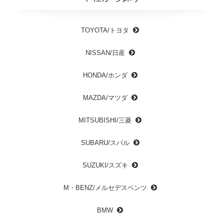
TOYOTA/トヨタ
NISSAN/日産
HONDA/ホンダ
MAZDA/マツダ
MITSUBISHI/三菱
SUBARU/スバル
SUZUKI/スズキ
M・BENZ/メルセデスベンツ
BMW