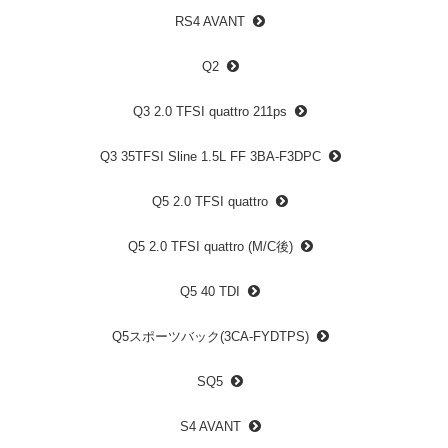
RS4 AVANT
Q2
Q3 2.0 TFSI quattro 211ps
Q3 35TFSI Sline 1.5L FF 3BA-F3DPC
Q5 2.0 TFSI quattro
Q5 2.0 TFSI quattro (M/C後)
Q5 40 TDI
Q5スポーツバック(3CA-FYDTPS)
SQ5
S4 AVANT