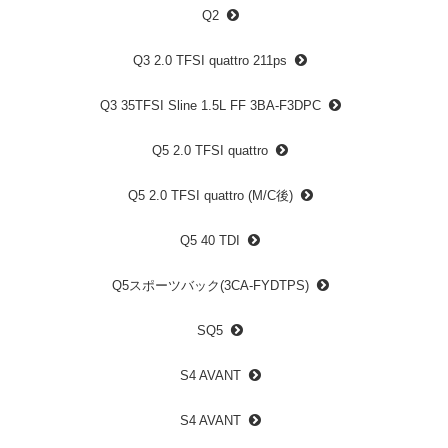
Q2
Q3 2.0 TFSI quattro 211ps
Q3 35TFSI Sline 1.5L FF 3BA-F3DPC
Q5 2.0 TFSI quattro
Q5 2.0 TFSI quattro (M/C後)
Q5 40 TDI
Q5スポーツバック(3CA-FYDTPS)
SQ5
S4 AVANT
S4 AVANT