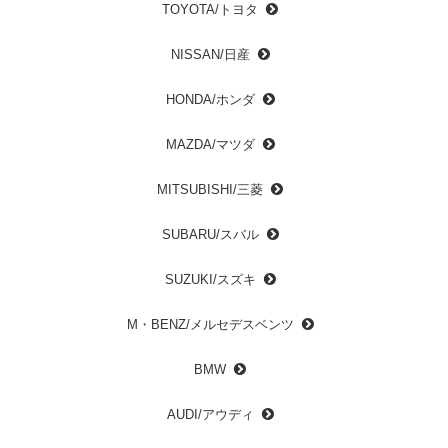
TOYOTA/トヨタ
NISSAN/日産
HONDA/ホンダ
MAZDA/マツダ
MITSUBISHI/三菱
SUBARU/スバル
SUZUKI/スズキ
M・BENZ/メルセデスベンツ
BMW
AUDI/アウディ