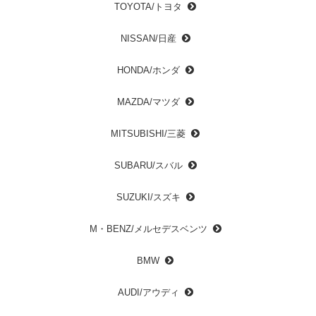
TOYOTA/トヨタ
NISSAN/日産
HONDA/ホンダ
MAZDA/マツダ
MITSUBISHI/三菱
SUBARU/スバル
SUZUKI/スズキ
M・BENZ/メルセデスベンツ
BMW
AUDI/アウディ