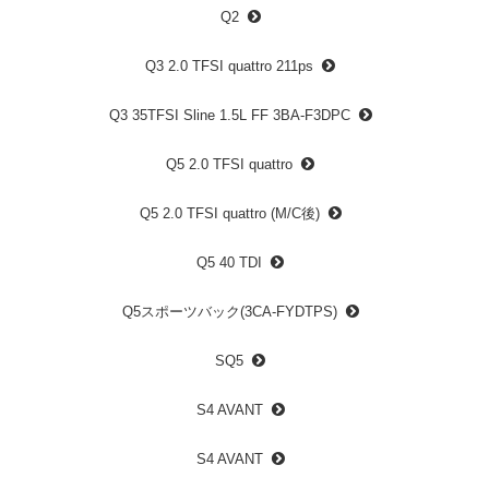
Q2
Q3 2.0 TFSI quattro 211ps
Q3 35TFSI Sline 1.5L FF 3BA-F3DPC
Q5 2.0 TFSI quattro
Q5 2.0 TFSI quattro (M/C後)
Q5 40 TDI
Q5スポーツバック(3CA-FYDTPS)
SQ5
S4 AVANT
S4 AVANT