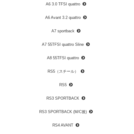
A6 3.0 TFSI quattro
A6 Avant 3.2 quattro
A7 sportback
A7 55TFSI quattro Sline
A8 55TFSI quattro
RS5（スチール）
RS5
RS3 SPORTBACK
RS3 SPORTBACK (M/C後)
RS4 AVANT