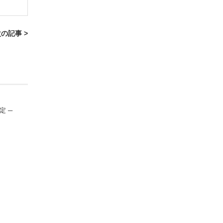
の記事 >
決定 ─