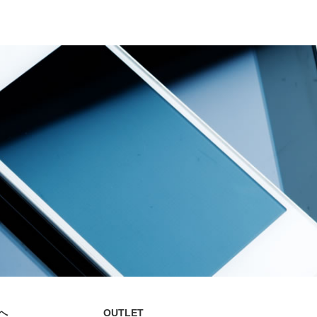
へ
OUTLET