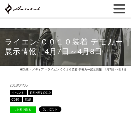
ライエン Ｃ０１０装着 デモカー
展示情報 4月7日～4月8日
HOME
>
メディア
> ライエン Ｃ０１０装着 デモカー展示情報 4月7日～4月8日
2018/04/05
イベント
REIHEN C010
C010
店舗
LINEで送る