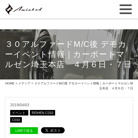
３０アルファードM/C後 デモカ
ーイベント情報｜カーポートマ
ルゼン埼玉本店 ４月６日・７日
HOME
>
メディア
> ３０アルファードM/C後 デモカーイベント情報｜カーポートマルゼン埼
玉本店 ４月６日・７日
2019/04/03
イベント
REIHEN C010
C010
LINEで送る