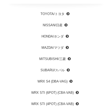
TOYOTA/トヨタ
NISSAN/日産
HONDA/ホンダ
MAZDA/マツダ
MITSUBISHI/三菱
SUBARU/スバル
WRX S4 (DBA-VAG)
WRX STI (6POT) (CBA-VAB)
WRX STI (4POT) (CBA-VAB)