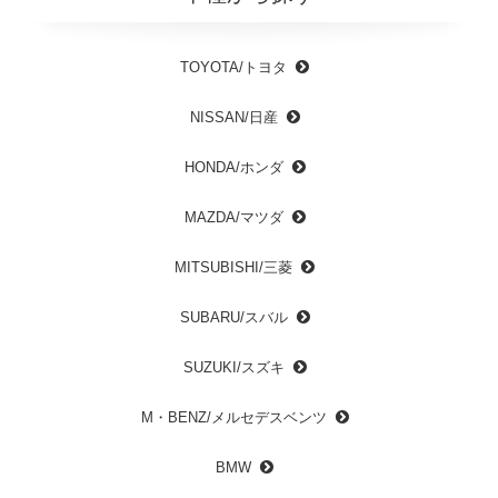
TOYOTA/トヨタ
NISSAN/日産
HONDA/ホンダ
MAZDA/マツダ
MITSUBISHI/三菱
SUBARU/スバル
SUZUKI/スズキ
M・BENZ/メルセデスベンツ
BMW