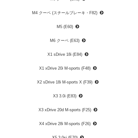
M4 クーペ (スチールブレーキ・F82)
M5 (E60)
M6 クーペ (E63)
X1 sDrive 18i (E84)
X1 xDrive 20i M-sports (F48)
X2 sDrive 18i M-sports X (F39)
X3 3.0i (E83)
X3 xDrive 20d M-sports (F25)
X4 xDrive 28i M-sports (F26)
X5 3.0si (E70)