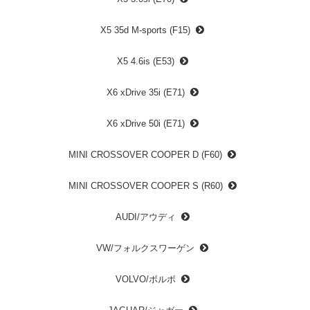
X5 35d M-sports (F15)
X5 4.6is (E53)
X6 xDrive 35i (E71)
X6 xDrive 50i (E71)
MINI CROSSOVER COOPER D (F60)
MINI CROSSOVER COOPER S (R60)
AUDI/アウディ
VW/フォルクスワーゲン
VOLVO/ボルボ