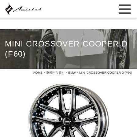
MINI CROSSOVER COOPER D
(F60)
HOME
>
車種から探す
>
BMW
> MINI CROSSOVER COOPER D (F60)