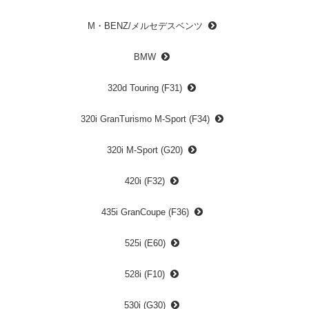
M・BENZ/メルセデスベンツ
BMW
320d Touring (F31)
320i GranTurismo M-Sport (F34)
320i M-Sport (G20)
420i (F32)
435i GranCoupe (F36)
525i (E60)
528i (F10)
530i (G30)