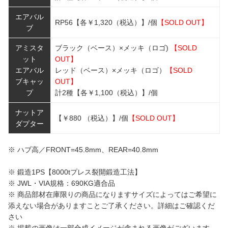
エアバル
RP56【各￥1,320（税込）】/個
【SOLD OUT】
ブ
アミスタ
ブラック（ベース）×メッキ（ロゴ)
【SOLD
ット
OUT】
エアバル
レッド（ベース）×メッキ（ロゴ）
【SOLD
ブキャッ
OUT】
プ
計2種【各￥1,100（税込）】/個
ナットア
【￥880 （税込）】/個
【SOLD OUT】
ダプター
※ ハブ高／FRONT=45.8mm、REAR=40.8mm
※ 鍛造1PS【8000tプレス裂開鍛造工法】
※ JWL・VIA規格：690KG適合品
※ 商品部材在庫限りの商品になりますサイズによってはご希望に
添えない場合がありますことご了承ください。詳細はご確認くだ
さい
※ 掲載の画像は一部合成イメージが含まれる画像がございます。