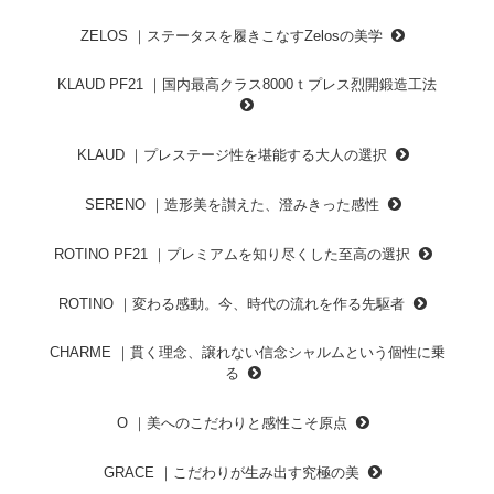
ZELOS ｜ステータスを履きこなすZelosの美学
KLAUD PF21 ｜国内最高クラス8000ｔプレス烈開鍛造工法
KLAUD ｜プレステージ性を堪能する大人の選択
SERENO ｜造形美を讃えた、澄みきった感性
ROTINO PF21 ｜プレミアムを知り尽くした至高の選択
ROTINO ｜変わる感動。今、時代の流れを作る先駆者
CHARME ｜貫く理念、譲れない信念シャルムという個性に乗
る
O ｜美へのこだわりと感性こそ原点
GRACE ｜こだわりが生み出す究極の美