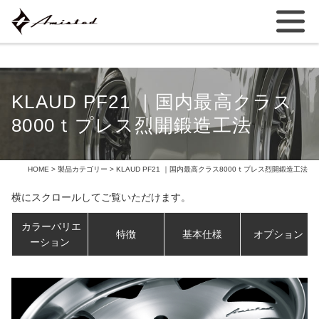
KLAUD PF21 ｜国内最高クラス
8000ｔプレス烈開鍛造工法
HOME
>
製品カテゴリー
> KLAUD PF21 ｜国内最高クラス8000ｔプレス烈開鍛造工法
横にスクロールしてご覧いただけます。
f
カラーバリエ
特徴
基本仕様
オプション
ーシ
ョン