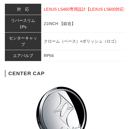
対 応
LEXUS LS460専用設計【LEXUS LS600対応SI
リバースリム
21INCH 【鍛造】
1Ps
センターキャッ
クローム（ベース）×ポリッシュ（ロゴ）
プ
エアバルブ
RP56
CENTER CAP